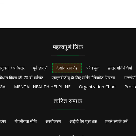
महत्वपूर्ण लिंक
सूचना / परिपत्र
पूर्व छात्रों
दीक्षांत समारोह
फोन बुक
छात्र गतिविधियाँ
विधान दिवस की 70 वीं वर्षगांठ
एचएनबीजीयू के लिए लर्निंग मैनेजमेंट सिस्टम
आरसीसी
NGA
MENTAL HEALTH HELPLINE
Organization Chart
Proct
त्वरित सम्पक
टमैप
गोपनीयता नीति
अस्वीकरण
आईटी वेब प्रबंधक
हमसे संपर्क करें