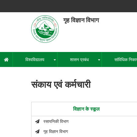
Skip
to
main
गृह विज्ञान विभाग
content
हेमवती नंद
एक कें
विश्वविद्यालय
शासन प्रबंध
सांविधिक निका
मुख्य
+
+
नेविगेशन
संकाय एवं कर्मचारी
विज्ञान के स्कूल
रसायनिकी विभाग
गृह विज्ञान विभाग