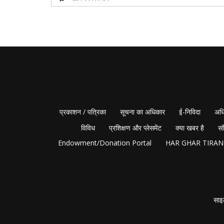
प्रकाशन / पत्रिका
सूचना का अधिकार
ई-निविदा
अधि
विविध
प्रशिक्षण और प्लेसमेंट
क्या खबर है
सं
Endowment/Donation Portal
HAR GHAR TIRA
साइ