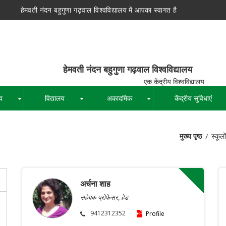
हेमवती नंदन बहुगुणा गढ़वाल विश्वविद्यालय में आपका स्वागत है
न बहुगुणा गढ़वाल विश्वविद्यालय
द्रीय विश्वविद्यालय
य
विद्यालय
अकादमिक
केंद्रीय सुविधाएं
+
+
+
मुख्य पृष्ठ
स्कूलों
पग
चिन्ह
अर्चना शाह
सहेयक प्रोफेसर, हेड
9412312352
Profile