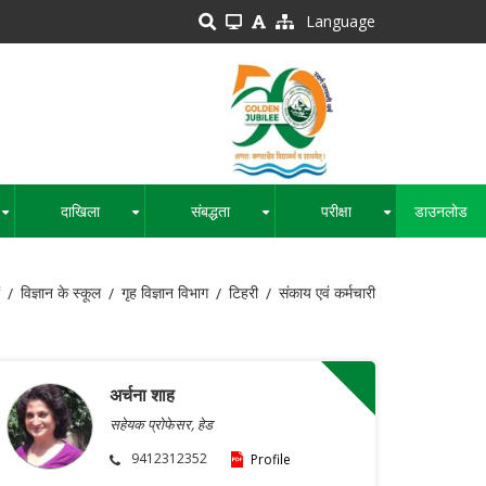
Language
दाखिला
संबद्धता
परीक्षा
डाउनलोड
+
+
+
+
विज्ञान के स्कूल
गृह विज्ञान विभाग
टिहरी
संकाय एवं कर्मचारी
अर्चना शाह
सहेयक प्रोफेसर, हेड
9412312352
Profile