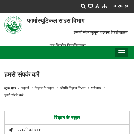
Skip
Language
to
main
फार्मास्युटिकल साइंस विभाग
content
हेमवती नंदन बहुगुणा गढ़वाल विश्वविद्यालय
एक केंद्रीय विश्वविद्यालय
Toggl
naviga
हमसे संपर्क करें
मुख्य पृष्ठ
स्कूलों
विज्ञान के स्कूल
औषधि विज्ञान विभाग
श्रीनगर
पग
हमसे संपर्क करें
चिन्ह
विज्ञान के स्कूल
रसायनिकी विभाग