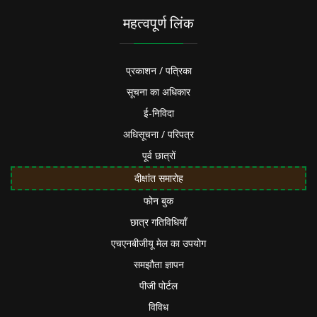
महत्वपूर्ण लिंक
प्रकाशन / पत्रिका
सूचना का अधिकार
ई-निविदा
अधिसूचना / परिपत्र
पूर्व छात्रों
दीक्षांत समारोह
फोन बुक
छात्र गतिविधियाँ
एचएनबीजीयू मेल का उपयोग
समझौता ज्ञापन
पीजी पोर्टल
विविध