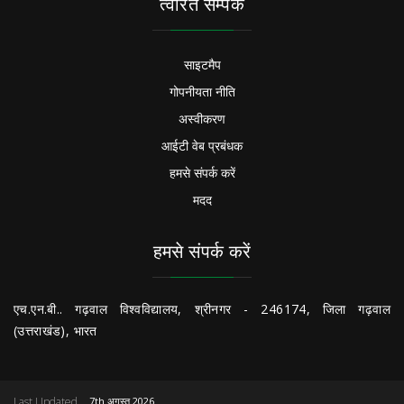
त्वरित सम्पक
साइटमैप
गोपनीयता नीति
अस्वीकरण
आईटी वेब प्रबंधक
हमसे संपर्क करें
मदद
हमसे संपर्क करें
एच.एन.बी.. गढ़वाल विश्वविद्यालय, श्रीनगर - 246174, जिला गढ़वाल
(उत्तराखंड), भारत
Last Updated
7th अगस्त 2026