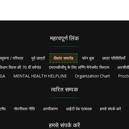
महत्वपूर्ण लिंक
सूचना / परिपत्र
पूर्व छात्रों
दीक्षांत समारोह
फोन बुक
छात्र गतिविधियाँ
विधान दिवस की 70 वीं वर्षगांठ
एचएनबीजीयू के लिए लर्निंग मैनेजमेंट सिस्टम
आरसीसी
NGA
MENTAL HEALTH HELPLINE
Organization Chart
Proct
त्वरित सम्पक
टमैप
गोपनीयता नीति
अस्वीकरण
आईटी वेब प्रबंधक
हमसे संपर्क करें
हमसे संपर्क करें