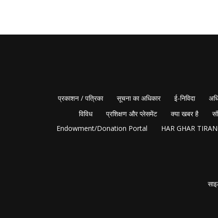
प्रकाशन / पत्रिका
सूचना का अधिकार
ई-निविदा
अधि
विविध
प्रशिक्षण और प्लेसमेंट
क्या खबर है
सं
Endowment/Donation Portal
HAR GHAR TIRA
साइ