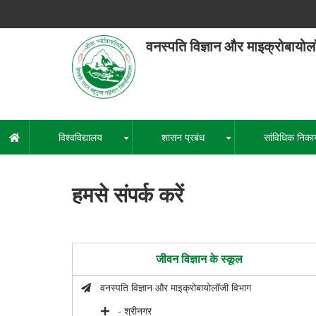
Skip
to
main
वनस्पति विज्ञान और माइक्रोबायो
content
हेमवती नंद
एक कें
विश्वविद्यालय
शासन प्रबंध
सांविधिक निका
मुख्य
+
+
नेविगेशन
हमसे संपर्क करें
जीवन विज्ञान के स्कूल
वनस्पति विज्ञान और माइक्रोबायोलॉजी विभाग
- श्रीनगर