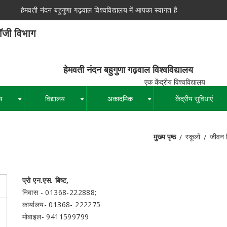
हेमवती नंदन बहुगुणा गढ़वाल विश्वविद्यालय में आपका स्वागत है
लॉजी विभाग
न बहुगुणा गढ़वाल विश्वविद्यालय
द्रीय विश्वविद्यालय
य
विद्यालय
अकादमिक
केंद्रीय सुविधाएं
+
+
+
मुख्य पृष्ठ
स्कूलों
जीवन व
पग
चिन्ह
प्रो एन.एस. बिष्ट,
निवास - 01368-222888;
कार्यालय- 01368- 222275
मोबाइल- 9411599799