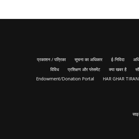
प्रकाशन / पत्रिका
सूचना का अधिकार
ई-निविदा
अधि
विविध
प्रशिक्षण और प्लेसमेंट
क्या खबर है
सं
Endowment/Donation Portal
HAR GHAR TIRA
साइ