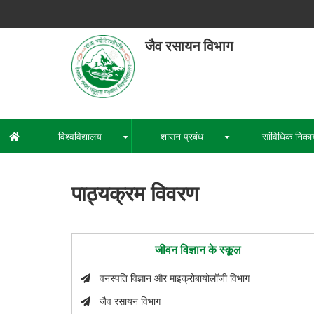
Skip
to
main
जैव रसायन विभाग
content
हेमवती नंद
एक कें
विश्वविद्यालय
शासन प्रबंध
सांविधिक निका
मुख्य
+
+
नेविगेशन
पाठ्यक्रम विवरण
जीवन विज्ञान के स्कूल
वनस्पति विज्ञान और माइक्रोबायोलॉजी विभाग
जैव रसायन विभाग