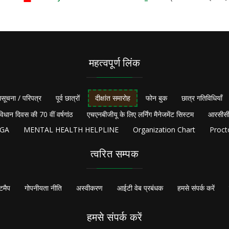
महत्वपूर्ण लिंक
सूचना / परिपत्र
पूर्व छात्रों
दीक्षांत समारोह
फोन बुक
छात्र गतिविधियाँ
विधान दिवस की 70 वीं वर्षगांठ
एचएनबीजीयू के लिए लर्निंग मैनेजमेंट सिस्टम
आरसीसी
NGA
MENTAL HEALTH HELPLINE
Organization Chart
Proct
त्वरित सम्पक
टमैप
गोपनीयता नीति
अस्वीकरण
आईटी वेब प्रबंधक
हमसे संपर्क करें
हमसे संपर्क करें