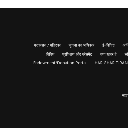
प्रकाशन / पत्रिका
सूचना का अधिकार
ई-निविदा
अधि
विविध
प्रशिक्षण और प्लेसमेंट
क्या खबर है
सं
Endowment/Donation Portal
HAR GHAR TIRA
साइ