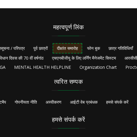
महत्वपूर्ण लिंक
सूचना / परिपत्र
पूर्व छात्रों
दीक्षांत समारोह
फोन बुक
छात्र गतिविधियाँ
विधान दिवस की 70 वीं वर्षगांठ
एचएनबीजीयू के लिए लर्निंग मैनेजमेंट सिस्टम
आरसीसी
NGA
MENTAL HEALTH HELPLINE
Organization Chart
Proct
त्वरित सम्पक
टमैप
गोपनीयता नीति
अस्वीकरण
आईटी वेब प्रबंधक
हमसे संपर्क करें
हमसे संपर्क करें