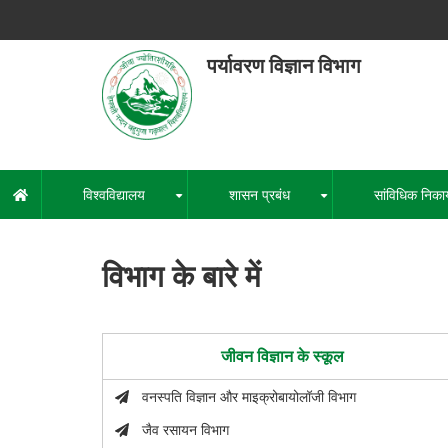
Skip
to
main
पर्यावरण विज्ञान विभाग
content
हेमवती नंद
एक कें
विश्वविद्यालय
शासन प्रबंध
सांविधिक निका
मुख्य
+
+
नेविगेशन
विभाग के बारे में
जीवन विज्ञान के स्कूल
वनस्पति विज्ञान और माइक्रोबायोलॉजी विभाग
जैव रसायन विभाग