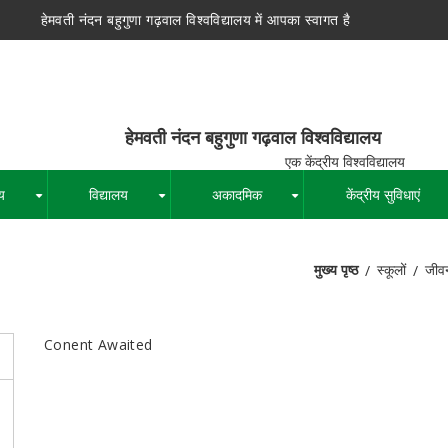
हेमवती नंदन बहुगुणा गढ़वाल विश्वविद्यालय में आपका स्वागत है
न बहुगुणा गढ़वाल विश्वविद्यालय
द्रीय विश्वविद्यालय
य
विद्यालय
अकादमिक
केंद्रीय सुविधाएं
+
+
+
मुख्य पृष्ठ
स्कूलों
जीवन
पग
चिन्ह
Conent Awaited