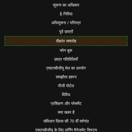
सूचना का अधिकार
ई-निविदा
अधिसूचना / परिपत्र
पूर्व छात्रों
दीक्षांत समारोह
फोन बुक
छात्र गतिविधियाँ
एचएनबीजीयू मेल का उपयोग
समझौता ज्ञापन
पीजी पोर्टल
विविध
प्रशिक्षण और प्लेसमेंट
क्या खबर है
संविधान दिवस की 70 वीं वर्षगांठ
एचएनबीजीयू के लिए लर्निंग मैनेजमेंट सिस्टम