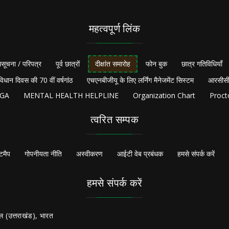
महत्वपूर्ण लिंक
सूचना / परिपत्र
पूर्व छात्रों
दीक्षांत समारोह
फोन बुक
छात्र गतिविधियाँ
विधान दिवस की 70 वीं वर्षगांठ
एचएनबीजीयू के लिए लर्निंग मैनेजमेंट सिस्टम
आरसीसी
NGA
MENTAL HEALTH HELPLINE
Organization Chart
Proct
त्वरित सम्पक
टमैप
गोपनीयता नीति
अस्वीकरण
आईटी वेब प्रबंधक
हमसे संपर्क करें
हमसे संपर्क करें
ल (उत्तराखंड), भारत