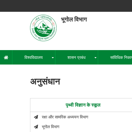
Skip
to
main
भूगोल विभाग
content
हेमवती नंद
एक कें
विश्वविद्यालय
शासन प्रबंध
सांविधिक निका
मुख्य
+
+
नेविगेशन
अनुसंधान
पृथ्वी विज्ञान के स्कूल
रक्षा और सामरिक अध्ययन विभाग
भूगोल विभाग