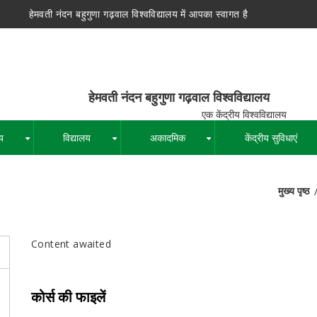
हेमवती नंदन बहुगुणा गढ़वाल विश्वविद्यालय में आपका स्वागत है
न बहुगुणा गढ़वाल विश्वविद्यालय
द्रीय विश्वविद्यालय
य
विद्यालय
अकादमिक
केंद्रीय सुविधाएं
+
+
+
मुख्य पृष्ठ
पग
चिन्ह
Content awaited
कोर्स की फाइलें