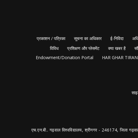
प्रकाशन / पत्रिका
सूचना का अधिकार
ई-निविदा
अधि
विविध
प्रशिक्षण और प्लेसमेंट
क्या खबर है
सं
Endowment/Donation Portal
HAR GHAR TIRA
साइ
एच.एन.बी.. गढ़वाल विश्वविद्यालय, श्रीनगर - 246174, जिला गढ़वा