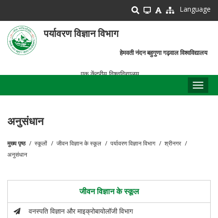
Skip
Language
to
main
पर्यावरण विज्ञान विभाग
content
हेमवती नंदन बहुगुणा गढ़वाल विश्वविद्यालय
एक केंद्रीय विश्वविद्यालय
Toggl
naviga
अनुसंधान
मुख्य पृष्ठ
स्कूलों
जीवन विज्ञान के स्कूल
पर्यावरण विज्ञान विभाग
श्रीनगर
पग
अनुसंधान
चिन्ह
जीवन विज्ञान के स्कूल
वनस्पति विज्ञान और माइक्रोबायोलॉजी विभाग