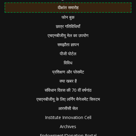
दीक्षांत समारोह
फोन बुक
छात्र गतिविधियाँ
एचएनबीजीयू मेल का उपयोग
समझौता ज्ञापन
पीजी पोर्टल
विविध
प्रशिक्षण और प्लेसमेंट
क्या खबर है
संविधान दिवस की 70 वीं वर्षगांठ
एचएनबीजीयू के लिए लर्निंग मैनेजमेंट सिस्टम
आरसीसी सेल
Institute Innovation Cell
Archives
Endowment/Donation Portal