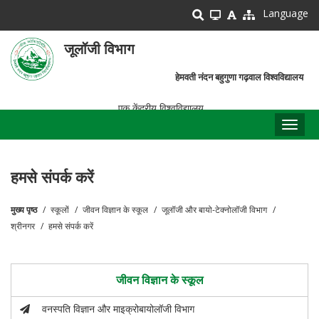
Skip
Language
to
main
जूलॉजी विभाग
content
हेमवती नंदन बहुगुणा गढ़वाल विश्वविद्यालय
एक केंद्रीय विश्वविद्यालय
Toggl
naviga
हमसे संपर्क करें
मुख्य पृष्ठ
स्कूलों
जीवन विज्ञान के स्कूल
जूलॉजी और बायो-टेक्नोलॉजी विभाग
पग
श्रीनगर
हमसे संपर्क करें
चिन्ह
जीवन विज्ञान के स्कूल
वनस्पति विज्ञान और माइक्रोबायोलॉजी विभाग