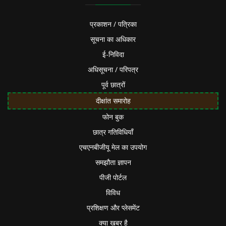
प्रकाशन / पत्रिका
सूचना का अधिकार
ई-निविदा
अधिसूचना / परिपत्र
पूर्व छात्रों
दीक्षांत समारोह
फोन बुक
छात्र गतिविधियाँ
एचएनबीजीयू मेल का उपयोग
समझौता ज्ञापन
पीजी पोर्टल
विविध
प्रशिक्षण और प्लेसमेंट
क्या खबर है