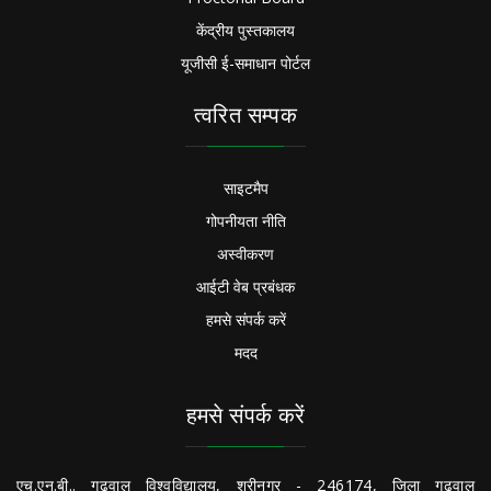
केंद्रीय पुस्तकालय
यूजीसी ई-समाधान पोर्टल
त्वरित सम्पक
साइटमैप
गोपनीयता नीति
अस्वीकरण
आईटी वेब प्रबंधक
हमसे संपर्क करें
मदद
हमसे संपर्क करें
एच.एन.बी.. गढ़वाल विश्वविद्यालय, श्रीनगर - 246174, जिला गढ़वाल