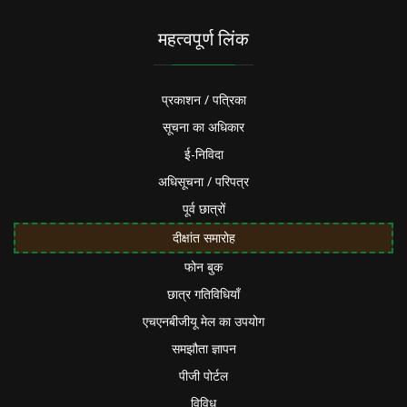
महत्वपूर्ण लिंक
प्रकाशन / पत्रिका
सूचना का अधिकार
ई-निविदा
अधिसूचना / परिपत्र
पूर्व छात्रों
दीक्षांत समारोह
फोन बुक
छात्र गतिविधियाँ
एचएनबीजीयू मेल का उपयोग
समझौता ज्ञापन
पीजी पोर्टल
विविध