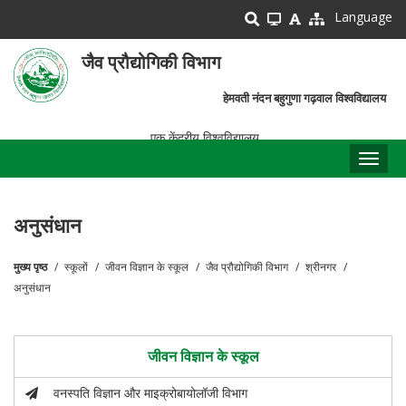
Skip
Language
to
main
जैव प्रौद्योगिकी विभाग
content
हेमवती नंदन बहुगुणा गढ़वाल विश्वविद्यालय
एक केंद्रीय विश्वविद्यालय
Toggl
naviga
अनुसंधान
मुख्य पृष्ठ
स्कूलों
जीवन विज्ञान के स्कूल
जैव प्रौद्योगिकी विभाग
श्रीनगर
पग
अनुसंधान
चिन्ह
जीवन विज्ञान के स्कूल
वनस्पति विज्ञान और माइक्रोबायोलॉजी विभाग