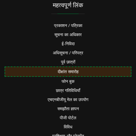
महत्वपूर्ण लिंक
प्रकाशन / पत्रिका
सूचना का अधिकार
ई-निविदा
अधिसूचना / परिपत्र
पूर्व छात्रों
दीक्षांत समारोह
फोन बुक
छात्र गतिविधियाँ
एचएनबीजीयू मेल का उपयोग
समझौता ज्ञापन
पीजी पोर्टल
विविध
प्रशिक्षण और प्लेसमेंट