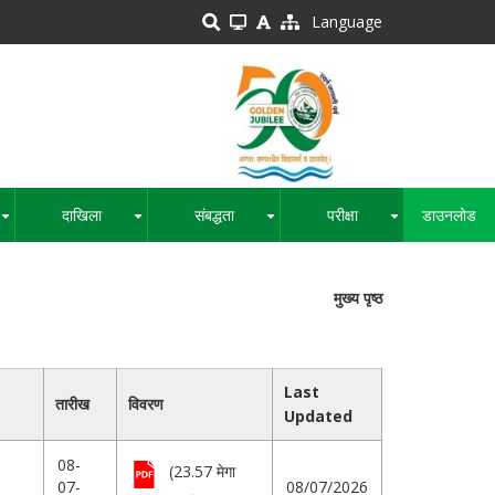
Language
दाखिला
संबद्धता
परीक्षा
डाउनलोड
+
+
+
+
मुख्य पृष्ठ
Last
तारीख
विवरण
Updated
08-
(23.57 मेगा
07-
08/07/2026