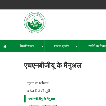
Skip
to
main
content
हेमवती नंद
एक कें
विश्वविद्यालय
शासन प्रबंध
सांविधिक निका
मुख्य
+
+
नेविगेशन
एचएनबीजीयू के मैनुअल
सूचना का अधिकार
RTI
अधिकारियों की सूची
एचएनबीजीयू के मैनुअल