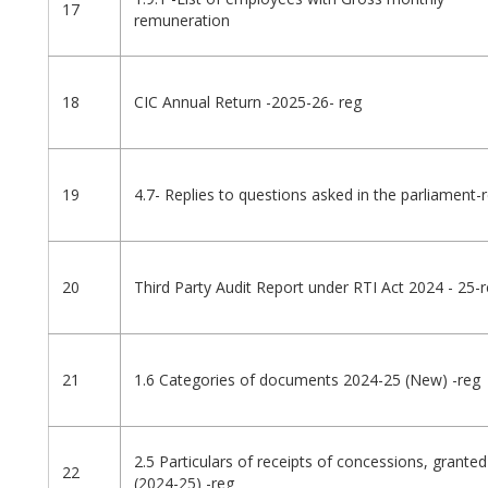
17
remuneration
18
CIC Annual Return -2025-26- reg
19
4.7- Replies to questions asked in the parliament-
20
Third Party Audit Report under RTI Act 2024 - 25-
21
1.6 Categories of documents 2024-25 (New) -reg
2.5 Particulars of receipts of concessions, granted
22
(2024-25) -reg