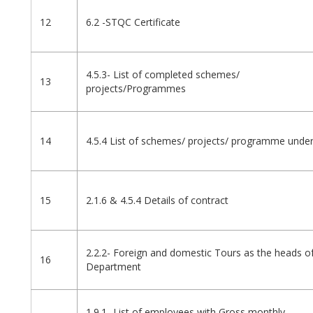
12
6.2 -STQC Certificate
4.5.3- List of completed schemes/
13
projects/Programmes
14
4.5.4 List of schemes/ projects/ programme unde
15
2.1.6 & 4.5.4 Details of contract
2.2.2- Foreign and domestic Tours as the heads o
16
Department
1.9.1 -List of employees with Gross monthly