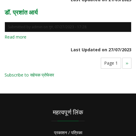
सिंह
डॉ. प्रशांत आर्य
Submitted by
admin
on
गुरु, 07/27/2023 - 17:28
Read more
about
डॉ.
Last Updated on 27/07/2023
प्रशांत
आर्य
Pagination
Page 1
Next
››
page
Subscribe to सहेयक प्रोफेसर
महत्वपूर्ण लिंक
प्रकाशन / पत्रिका