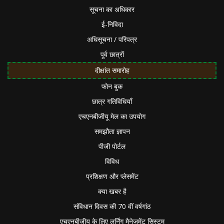
सूचना का अधिकार
ई-निविदा
अधिसूचना / परिपत्र
पूर्व छात्रों
दीक्षांत समारोह
फोन बुक
छात्र गतिविधियाँ
एचएनबीजीयू मेल का उपयोग
समझौता ज्ञापन
पीजी पोर्टल
विविध
प्रशिक्षण और प्लेसमेंट
क्या खबर है
संविधान दिवस की 70 वीं वर्षगांठ
एचएनबीजीयू के लिए लर्निंग मैनेजमेंट सिस्टम