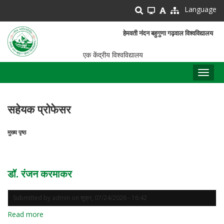
Skip
Language
to
main
हेमवती नंदन बहुगुणा गढ़वाल विश्वविद्यालय
content
एक केंद्रीय विश्वविद्यालय
Toggl
naviga
सहेयक प्रोफेसर
मुख्य पृष्ठ
पग
चिन्ह
डॉ. रंजन करमाकर
Submitted by
admin
on
शुक्र, 07/24/2026 - 16:42
Read more
about