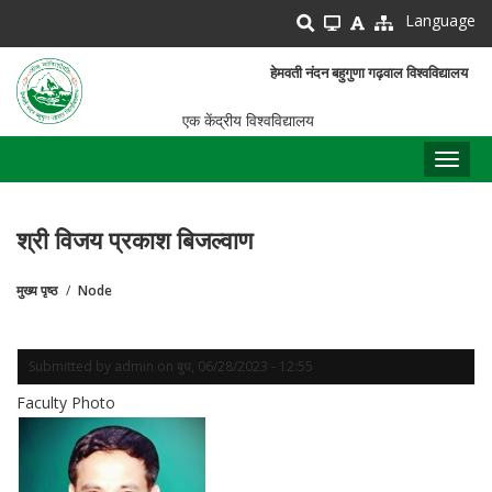
Skip
Language
to
main
हेमवती नंदन बहुगुणा गढ़वाल विश्वविद्यालय
content
एक केंद्रीय विश्वविद्यालय
Toggl
naviga
श्री विजय प्रकाश बिजल्वाण
मुख्य पृष्ठ
Node
पग
चिन्ह
Submitted by
admin
on
बुध, 06/28/2023 - 12:55
Faculty Photo