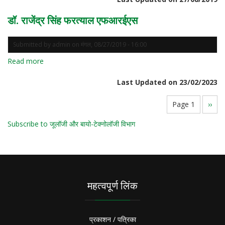
ए
के
डॉ. राजेंद्र सिंह फरत्याल एफआरईएस
डोबरियाल
Submitted by
admin
on
मंगल, 08/27/2019 - 16:00
Read more
about
डॉ.
Last Updated on 23/02/2023
राजेंद्र
सिंह
Pagination
Page 1
Next
››
फरत्याल
page
एफआरईएस
Subscribe to जूलॉजी और बायो-टेक्नोलॉजी विभाग
महत्वपूर्ण लिंक
प्रकाशन / पत्रिका