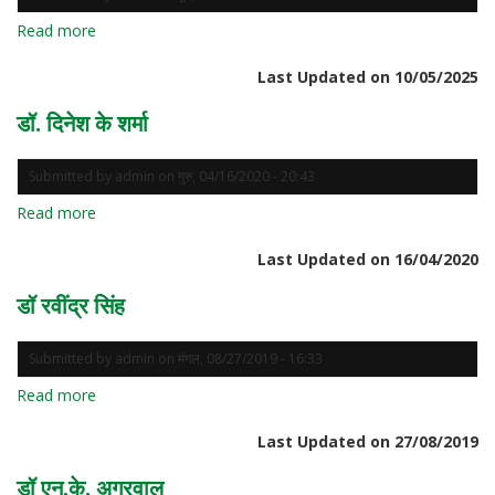
Read more
about
प्रो.
Last Updated on 10/05/2025
ओम
प्रकाश
डॉ. दिनेश के शर्मा
गुसाईं
Submitted by
admin
on
गुरु, 04/16/2020 - 20:43
Read more
about
डॉ.
Last Updated on 16/04/2020
दिनेश
के
डॉ रवींद्र सिंह
शर्मा
Submitted by
admin
on
मंगल, 08/27/2019 - 16:33
Read more
about
डॉ
Last Updated on 27/08/2019
रवींद्र
सिंह
डॉ एन.के. अग्रवाल