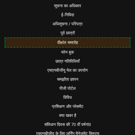
सूचना का अधिकार
ई-निविदा
अधिसूचना / परिपत्र
पूर्व छात्रों
दीक्षांत समारोह
फोन बुक
छात्र गतिविधियाँ
एचएनबीजीयू मेल का उपयोग
समझौता ज्ञापन
पीजी पोर्टल
विविध
प्रशिक्षण और प्लेसमेंट
क्या खबर है
संविधान दिवस की 70 वीं वर्षगांठ
एचएनबीजीयू के लिए लर्निंग मैनेजमेंट सिस्टम