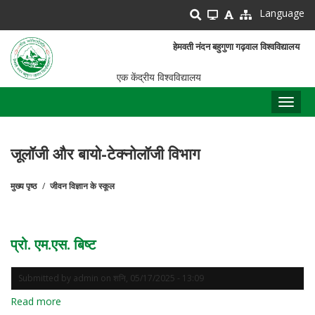
Skip
Language
to
main
हेमवती नंदन बहुगुणा गढ़वाल विश्वविद्यालय
content
एक केंद्रीय विश्वविद्यालय
Toggl
naviga
जूलॉजी और बायो-टेक्नोलॉजी विभाग
मुख्य पृष्ठ
जीवन विज्ञान के स्कूल
पग
चिन्ह
प्रो. एम.एस. बिष्ट
Submitted by
admin
on
शनि, 05/17/2025 - 13:09
Read more
about