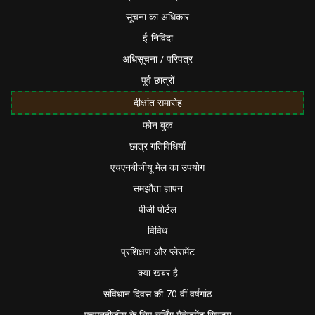
सूचना का अधिकार
ई-निविदा
अधिसूचना / परिपत्र
पूर्व छात्रों
दीक्षांत समारोह
फोन बुक
छात्र गतिविधियाँ
एचएनबीजीयू मेल का उपयोग
समझौता ज्ञापन
पीजी पोर्टल
विविध
प्रशिक्षण और प्लेसमेंट
क्या खबर है
संविधान दिवस की 70 वीं वर्षगांठ
एचएनबीजीयू के लिए लर्निंग मैनेजमेंट सिस्टम