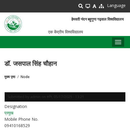
Skip
Language
to
main
हेमवती नंदन बहुगुणा गढ़वाल विश्वविद्यालय
content
एक केंद्रीय विश्वविद्यालय
Toggl
naviga
डॉ. जसपाल सिंह चौहान
मुख्य पृष्ठ
Node
पग
चिन्ह
Submitted by
admin
on
शनि, 05/17/2025 - 13:21
Designation
प्रमुख
Mobile Phone No.
09410168529