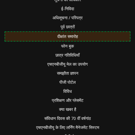
ई-निविदा
अधिसूचना / परिपत्र
पूर्व छात्रों
दीक्षांत समारोह
फोन बुक
छात्र गतिविधियाँ
एचएनबीजीयू मेल का उपयोग
समझौता ज्ञापन
पीजी पोर्टल
विविध
प्रशिक्षण और प्लेसमेंट
क्या खबर है
संविधान दिवस की 70 वीं वर्षगांठ
एचएनबीजीयू के लिए लर्निंग मैनेजमेंट सिस्टम