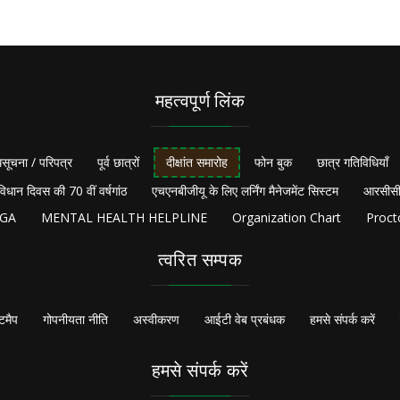
महत्वपूर्ण लिंक
सूचना / परिपत्र
पूर्व छात्रों
दीक्षांत समारोह
फोन बुक
छात्र गतिविधियाँ
विधान दिवस की 70 वीं वर्षगांठ
एचएनबीजीयू के लिए लर्निंग मैनेजमेंट सिस्टम
आरसीसी
NGA
MENTAL HEALTH HELPLINE
Organization Chart
Proct
त्वरित सम्पक
टमैप
गोपनीयता नीति
अस्वीकरण
आईटी वेब प्रबंधक
हमसे संपर्क करें
हमसे संपर्क करें