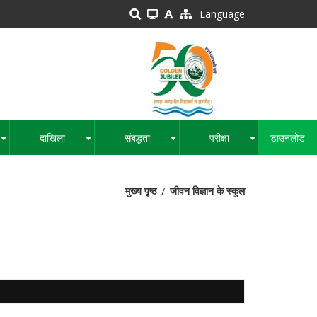
Language
दाखिला
संबद्धता
परीक्षा
डाउनलोड
+
+
+
+
मुख्य पृष्ठ
जीवन विज्ञान के स्कूल