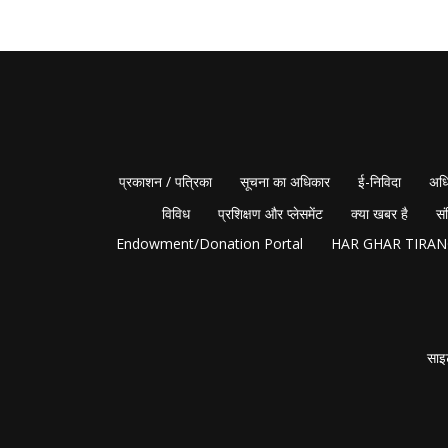
प्रकाशन / पत्रिका
सूचना का अधिकार
ई-निविदा
अधि
विविध
प्रशिक्षण और प्लेसमेंट
क्या खबर है
सं
Endowment/Donation Portal
HAR GHAR TIRA
साइ