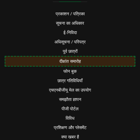
प्रकाशन / पत्रिका
सूचना का अधिकार
ई-निविदा
अधिसूचना / परिपत्र
पूर्व छात्रों
दीक्षांत समारोह
फोन बुक
छात्र गतिविधियाँ
एचएनबीजीयू मेल का उपयोग
समझौता ज्ञापन
पीजी पोर्टल
विविध
प्रशिक्षण और प्लेसमेंट
क्या खबर है