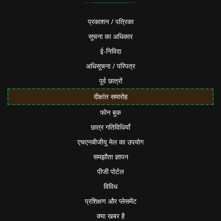
प्रकाशन / पत्रिका
सूचना का अधिकार
ई-निविदा
अधिसूचना / परिपत्र
पूर्व छात्रों
दीक्षांत समारोह
फोन बुक
छात्र गतिविधियाँ
एचएनबीजीयू मेल का उपयोग
समझौता ज्ञापन
पीजी पोर्टल
विविध
प्रशिक्षण और प्लेसमेंट
क्या खबर है