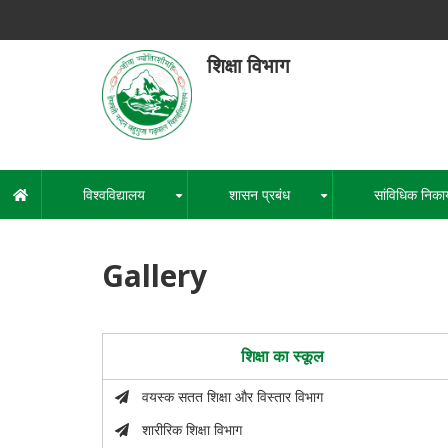
Skip
to
main
शिक्षा विभाग
content
हेमवती नंद
एक कें
विश्वविद्यालय
शासन प्रबंध
सांविधिक निका
मुख्य
+
+
नेविगेशन
Gallery
शिक्षा का स्कूल
वयस्क सतत शिक्षा और विस्तार विभाग
शारीरिक शिक्षा विभाग