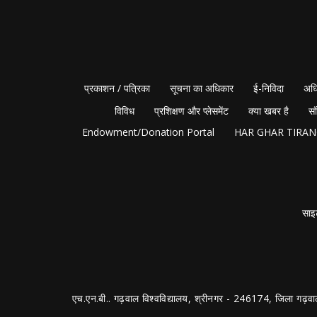
प्रकाशन / पत्रिका
सूचना का अधिकार
ई-निविदा
अधि
विविध
प्रशिक्षण और प्लेसमेंट
क्या खबर है
सं
Endowment/Donation Portal
HAR GHAR TIRA
साइ
एच.एन.बी.. गढ़वाल विश्वविद्यालय, श्रीनगर - 246174, जिला गढ़वा