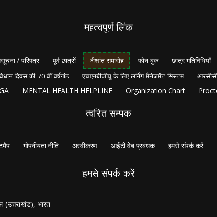
महत्वपूर्ण लिंक
सूचना / परिपत्र
पूर्व छात्रों
दीक्षांत समारोह
फोन बुक
छात्र गतिविधियाँ
विधान दिवस की 70 वीं वर्षगांठ
एचएनबीजीयू के लिए लर्निंग मैनेजमेंट सिस्टम
आरसीसी
NGA
MENTAL HEALTH HELPLINE
Organization Chart
Proct
त्वरित सम्पक
टमैप
गोपनीयता नीति
अस्वीकरण
आईटी वेब प्रबंधक
हमसे संपर्क करें
हमसे संपर्क करें
ल (उत्तराखंड), भारत