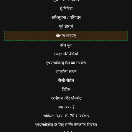
ई-निविदा
अधिसूचना / परिपत्र
पूर्व छात्रों
दीक्षांत समारोह
फोन बुक
छात्र गतिविधियाँ
एचएनबीजीयू मेल का उपयोग
समझौता ज्ञापन
पीजी पोर्टल
विविध
प्रशिक्षण और प्लेसमेंट
क्या खबर है
संविधान दिवस की 70 वीं वर्षगांठ
एचएनबीजीयू के लिए लर्निंग मैनेजमेंट सिस्टम