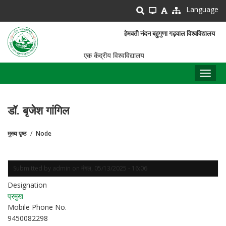
Skip
Language
to
main
हेमवती नंदन बहुगुणा गढ़वाल विश्वविद्यालय
content
एक केंद्रीय विश्वविद्यालय
Toggl
naviga
डॉ. बृजेश गांगिल
मुख्य पृष्ठ
Node
पग
चिन्ह
Submitted by
admin
on
मंगल, 05/13/2025 - 16:06
Designation
प्रमुख
Mobile Phone No.
9450082298