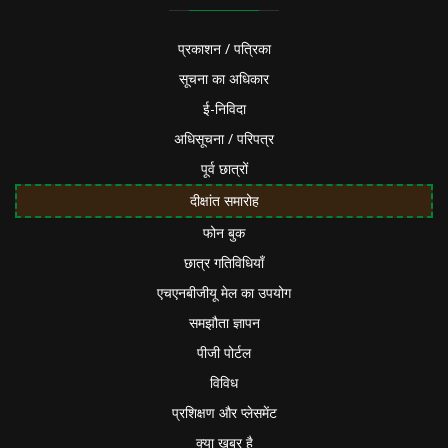
प्रकाशन / पत्रिका
सूचना का अधिकार
ई-निविदा
अधिसूचना / परिपत्र
पूर्व छात्रों
दीक्षांत समारोह
फोन बुक
छात्र गतिविधियाँ
एचएनबीजीयू मेल का उपयोग
समझौता ज्ञापन
पीजी पोर्टल
विविध
प्रशिक्षण और प्लेसमेंट
क्या खबर है