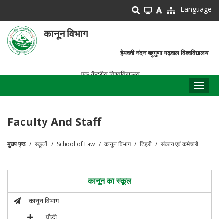
Skip
Language
to
main
कानून विभाग
content
हेमवती नंदन बहुगुणा गढ़वाल विश्वविद्यालय
एक केंद्रीय विश्वविद्यालय
Toggl
naviga
Faculty And Staff
मुख्य पृष्ठ
स्कूलों
School of Law
कानून विभाग
टिहरी
संकाय एवं कर्मचारी
पग
चिन्ह
कानून का स्कूल
कानून विभाग
- पौड़ी