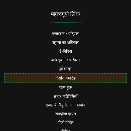
महत्वपूर्ण लिंक
प्रकाशन / पत्रिका
सूचना का अधिकार
ई-निविदा
अधिसूचना / परिपत्र
पूर्व छात्रों
दीक्षांत समारोह
फोन बुक
छात्र गतिविधियाँ
एचएनबीजीयू मेल का उपयोग
समझौता ज्ञापन
पीजी पोर्टल