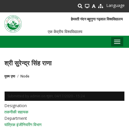
Skip
Language
to
main
हेमवती नंदन बहुगुणा गढ़वाल विश्वविद्यालय
content
एक केंद्रीय विश्वविद्यालय
Toggl
naviga
श्री सुरेन्द्र सिंह राणा
मुख्य पृष्ठ
Node
पग
चिन्ह
Submitted by
admin
on
शुक्र, 04/17/2020 - 15:24
Designation
तकनीकी सहायक
Department
यांत्रिक इंजीनियरिंग विभाग