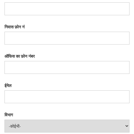
निवास फ़ोन नं
ऑफिस का फ़ोन नंबर
ईमेल
विभाग