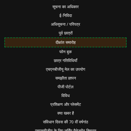
सूचना का अधिकार
ई-निविदा
अधिसूचना / परिपत्र
पूर्व छात्रों
दीक्षांत समारोह
फोन बुक
छात्र गतिविधियाँ
एचएनबीजीयू मेल का उपयोग
समझौता ज्ञापन
पीजी पोर्टल
विविध
प्रशिक्षण और प्लेसमेंट
क्या खबर है
संविधान दिवस की 70 वीं वर्षगांठ
एचएनबीजीयू के लिए लर्निंग मैनेजमेंट सिस्टम