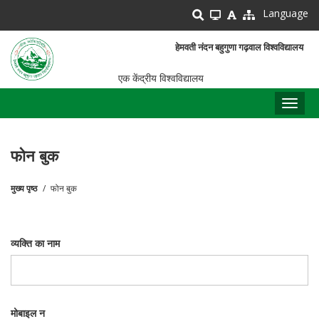
Skip
Language
to
main
हेमवती नंदन बहुगुणा गढ़वाल विश्वविद्यालय
content
एक केंद्रीय विश्वविद्यालय
Toggl
naviga
फोन बुक
मुख्य पृष्ठ
फोन बुक
पग
चिन्ह
व्यक्ति का नाम
मोबाइल न