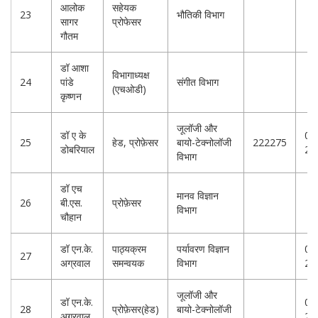
आलोक
सहेयक
23
भौतिकी विभाग
सागर
प्रोफेसर
गौतम
डॉ आशा
विभागाध्यक्ष
24
पांडे
संगीत विभाग
(एचओडी)
कृष्णन
जूलॉजी और
डॉ ए के
01
25
हेड, प्रोफ़ेसर
बायो-टेक्नोलॉजी
222275
डोबरियाल
22
विभाग
डॉ एच
मानव विज्ञान
26
बी.एस.
प्रोफ़ेसर
विभाग
चौहान
डॉ एन.के.
पाठ्यक्रम
पर्यावरण विज्ञान
01
27
अग्रवाल
समन्वयक
विभाग
25
जूलॉजी और
डॉ एन.के.
01
28
प्रोफ़ेसर(हेड)
बायो-टेक्नोलॉजी
अग्रवाल
25