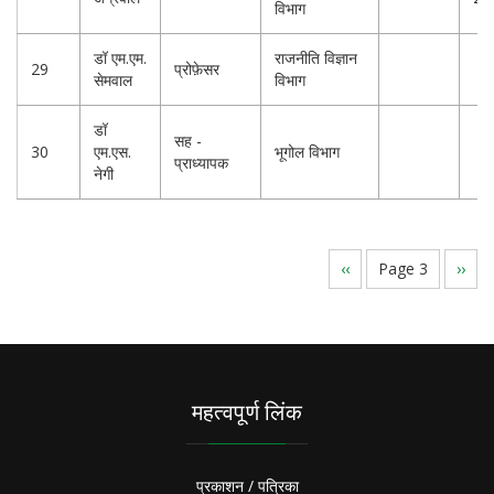
विभाग
डॉ एम.एम.
राजनीति विज्ञान
29
प्रोफ़ेसर
सेमवाल
विभाग
डॉ
सह -
30
एम.एस.
भूगोल विभाग
प्राध्यापक
नेगी
Pagination
Previous
‹‹
Page 3
Next
››
page
page
महत्वपूर्ण लिंक
प्रकाशन / पत्रिका