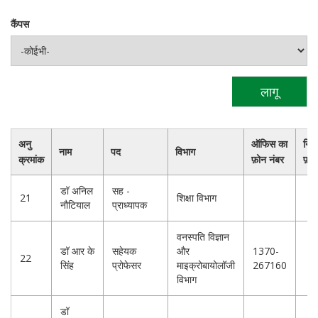
कैंपस
अनु
ऑफिस का
निव
नाम
पद
विभाग
क्रमांक
फ़ोन नंबर
फ़ोन
डॉ अनिल
सह -
21
शिक्षा विभाग
नौटियाल
प्राध्यापक
वनस्पति विज्ञान
डॉ आर के
सहेयक
और
1370-
22
सिंह
प्रोफेसर
माइक्रोबायोलॉजी
267160
विभाग
डॉ