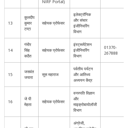
NIRF Portal)
इलेक्ट्रॉनिक
कुलदीप
और संचार
13
कुमार
सहेयक प्रोफेसर
इंजीनियरिंग
टम्टा
विभाग
गंभीर
इंस्ट्रूमेंटेशन
01370-
14
सिंह
सहेयक प्रोफेसर
इंजीनियरिंग
267888
कठैत
विभाग
पर्वतीय पर्यटन
जसवंत
15
सूस महाराज
और आतिथ्य
जयारा
अध्ययन केंद्र
वनस्पति विज्ञान
जे पी
और
16
सहेयक प्रोफेसर
मेहता
माइक्रोबायोलॉजी
विभाग
अंग्रेजी,