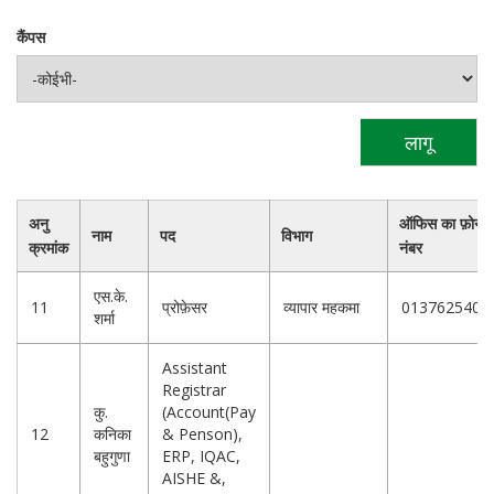
कैंपस
अनु
ऑफिस का फ़ोन
नाम
पद
विभाग
क्रमांक
नंबर
एस.के.
11
प्रोफ़ेसर
व्यापार महकमा
0137625407
शर्मा
Assistant
Registrar
कु.
(Account(Pay
12
कनिका
& Penson),
बहुगुणा
ERP, IQAC,
AISHE &,