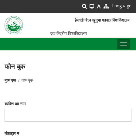
Skip
Language
to
main
हेमवती नंदन बहुगुणा गढ़वाल विश्वविद्यालय
content
एक केंद्रीय विश्वविद्यालय
Toggl
naviga
फोन बुक
मुख्य पृष्ठ
फोन बुक
पग
चिन्ह
व्यक्ति का नाम
मोबाइल न