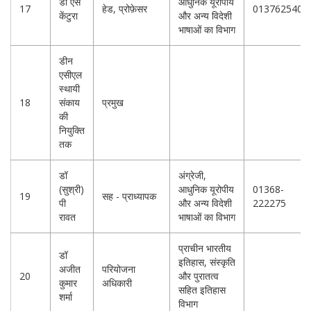
डी एस
आधुनिक यूरोपीय
17
हेड, प्रोफ़ेसर
0137625407
केंटुरा
और अन्य विदेशी
भाषाओं का विभाग
डीन
एसीएल
स्थायी
18
संकाय
प्रमुख
की
नियुक्ति
तक
डॉ
अंग्रेजी,
(सुश्री)
आधुनिक यूरोपीय
01368-
19
सह - प्राध्यापक
पी
और अन्य विदेशी
222275
रावत
भाषाओं का विभाग
प्राचीन भारतीय
डॉ
इतिहास, संस्कृति
अजीत
परियोजना
20
और पुरातत्व
कुमार
अधिकारी
सहित इतिहास
शर्मा
विभाग