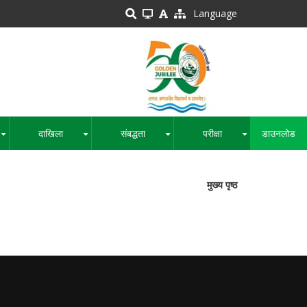
Language
दाखिला
संबद्धता
परीक्षा
डाउनलोड
+
+
+
+
मुख्य पृष्ठ