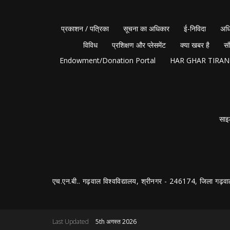
प्रकाशन / पत्रिका
सूचना का अधिकार
ई-निविदा
अधि
विविध
प्रशिक्षण और प्लेसमेंट
क्या खबर है
सं
Endowment/Donation Portal
HAR GHAR TIRA
साइ
एच.एन.बी.. गढ़वाल विश्वविद्यालय, श्रीनगर - 246174, जिला गढ़वा
Last Updated
5th अगस्त 2026