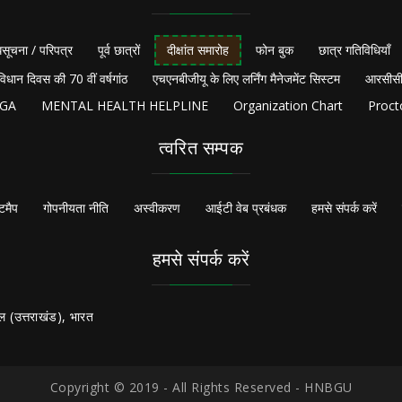
सूचना / परिपत्र
पूर्व छात्रों
दीक्षांत समारोह
फोन बुक
छात्र गतिविधियाँ
विधान दिवस की 70 वीं वर्षगांठ
एचएनबीजीयू के लिए लर्निंग मैनेजमेंट सिस्टम
आरसीसी
NGA
MENTAL HEALTH HELPLINE
Organization Chart
Proct
त्वरित सम्पक
टमैप
गोपनीयता नीति
अस्वीकरण
आईटी वेब प्रबंधक
हमसे संपर्क करें
हमसे संपर्क करें
ल (उत्तराखंड), भारत
Copyright © 2019 - All Rights Reserved - HNBGU