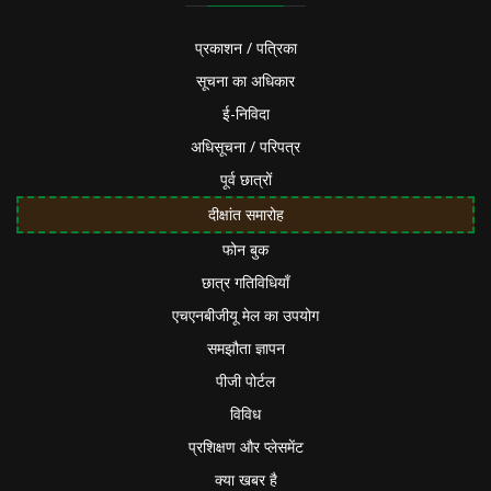
प्रकाशन / पत्रिका
सूचना का अधिकार
ई-निविदा
अधिसूचना / परिपत्र
पूर्व छात्रों
दीक्षांत समारोह
फोन बुक
छात्र गतिविधियाँ
एचएनबीजीयू मेल का उपयोग
समझौता ज्ञापन
पीजी पोर्टल
विविध
प्रशिक्षण और प्लेसमेंट
क्या खबर है