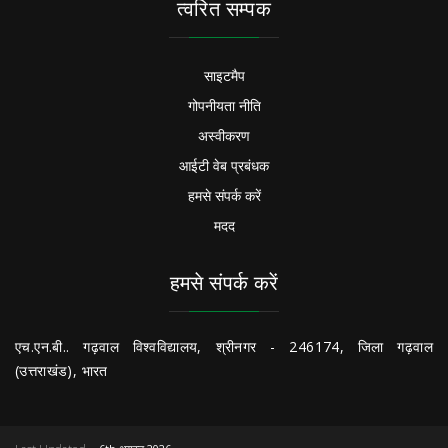
त्वरित सम्पक
साइटमैप
गोपनीयता नीति
अस्वीकरण
आईटी वेब प्रबंधक
हमसे संपर्क करें
मदद
हमसे संपर्क करें
एच.एन.बी.. गढ़वाल विश्वविद्यालय, श्रीनगर - 246174, जिला गढ़वाल
(उत्तराखंड), भारत