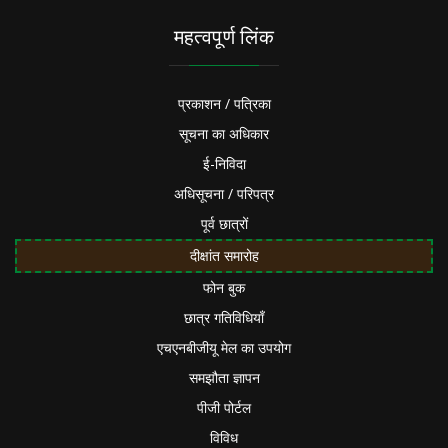
महत्वपूर्ण लिंक
प्रकाशन / पत्रिका
सूचना का अधिकार
ई-निविदा
अधिसूचना / परिपत्र
पूर्व छात्रों
दीक्षांत समारोह
फोन बुक
छात्र गतिविधियाँ
एचएनबीजीयू मेल का उपयोग
समझौता ज्ञापन
पीजी पोर्टल
विविध