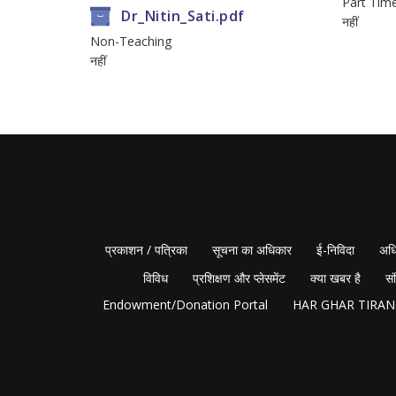
Part Tim
Dr_Nitin_Sati.pdf
नहीं
Non-Teaching
नहीं
प्रकाशन / पत्रिका
सूचना का अधिकार
ई-निविदा
अधि
विविध
प्रशिक्षण और प्लेसमेंट
क्या खबर है
सं
Endowment/Donation Portal
HAR GHAR TIRA