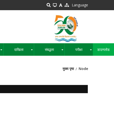
Language
दाखिला
संबद्धता
परीक्षा
डाउनलोड
+
+
+
+
मुख्य पृष्ठ
Node