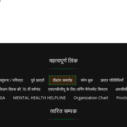
e
महत्वपूर्ण लिंक
सूचना / परिपत्र
पूर्व छात्रों
दीक्षांत समारोह
फोन बुक
छात्र गतिविधियाँ
विधान दिवस की 70 वीं वर्षगांठ
एचएनबीजीयू के लिए लर्निंग मैनेजमेंट सिस्टम
आरसीसी
NGA
MENTAL HEALTH HELPLINE
Organization Chart
Proct
त्वरित सम्पक